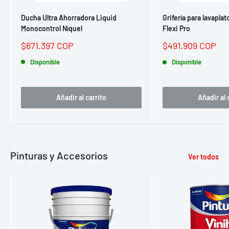
Ducha Ultra Ahorradora Liquid
Grifería para lavapla
Monocontrol Níquel
Flexi Pro
Precio
Precio
$671.397 COP
$491.909 COP
de
de
venta
Disponible
venta
Disponible
Añadir al carrito
Añadir al 
Pinturas y Accesorios
Ver todos