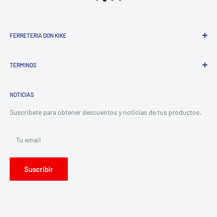
FERRETERIA DON KIKE
Somos una empresa dedicada a la comercializacion de
TERMINOS
productos para la construccion y ferreteria, ofreciendo
asesoria y calidad para satisfacer las necesidades de
Terminos del servicio
nuestros clientes.
NOTICIAS
Politica de reembolso
Politica de privacidad
Suscribete para obtener descuentos y noticias de tus productos.
Tu email
Suscribir