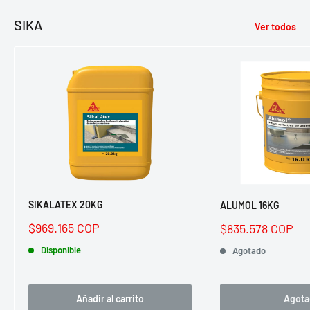
SIKA
Ver todos
SIKALATEX 20KG
ALUMOL 16KG
Precio
Precio
$969.165 COP
$835.578 COP
de
de
venta
Disponible
venta
Agotado
Añadir al carrito
Agota