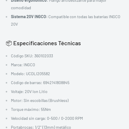
Diseño ergonómico:
Mango antideslizante para mayor
comodidad
Sistema 20V INGCO:
Compatible con todas las baterías INGCO
20V
📦 Especificaciones Técnicas
Código SKU: 360102033
Marca: INGCO
Modelo: UCDLI205582
Código de barras: 6942141808845
Voltaje: 20V Ion Litio
Motor: Sin escobillas (Brushless)
Torque máximo: 55Nm
Velocidad sin carga: 0-500 / 0-2000 RPM
Portabrocas: 1/2" (13mm) metálico