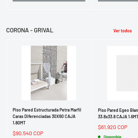
CORONA - GRIVAL
Ver todos
Piso Pared Estructurada Petra Marfil
Piso Pared Egeo Bla
Caras Diferenciadas 30X60 CAJA
33.8x33.8 CAJA 1.6M
1.80MT
Precio
$61.920 COP
de
Precio
$90.540 COP
venta
Disponible