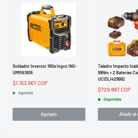
Soldador Inversor 160a Ingco ING-
Taladro Impacto Ina
UMMA1606
99Nm + 2 Baterías C
UCIDLI429982
Precio
$1.153.667 COP
de
Precio
$729.887 COP
venta
Agotado
de
venta
Disponible
Agotado
Añadir al 