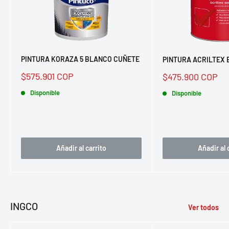
PINTURA KORAZA 5 BLANCO CUÑETE
PINTURA ACRILTEX
Precio
Precio
$575.901 COP
$475.900 COP
de
de
venta
Disponible
venta
Disponible
Añadir al carrito
Añadir al 
INGCO
Ver todos