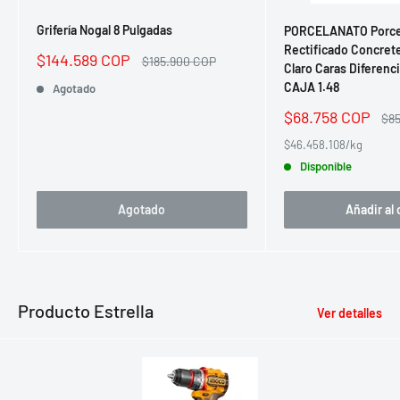
Grifería Nogal 8 Pulgadas
PORCELANATO Porce
Rectificado Concret
Precio
$144.589 COP
Precio
$185.900 COP
Claro Caras Diferenc
de
habitual
CAJA 1.48
venta
Agotado
Precio
$68.758 COP
Pre
$8
de
hab
$46.458.108/kg
venta
Disponible
Agotado
Añadir al 
Producto Estrella
Ver detalles