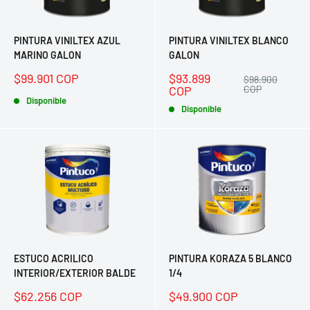
PINTURA VINILTEX AZUL
PINTURA VINILTEX BLANCO
MARINO GALON
GALON
Precio
Precio
$99.901 COP
$93.899
Precio
$98.900
de
de
habitual
COP
COP
venta
Disponible
venta
Disponible
ESTUCO ACRILICO
PINTURA KORAZA 5 BLANCO
INTERIOR/EXTERIOR BALDE
1/4
Precio
Precio
$62.256 COP
$49.900 COP
de
de