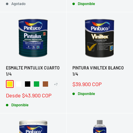
venta
Agotado
venta
Disponible
ESMALTE PINTULUX CUARTO
PINTURA VINILTEX BLANCO
1/4
1/4
Precio
$39.900 COP
+7
Amarillo
Blanco
Negro
Verde Esmeralda
Caoba
de
venta
Disponible
Precio
Desde $43.900 COP
de
venta
Disponible