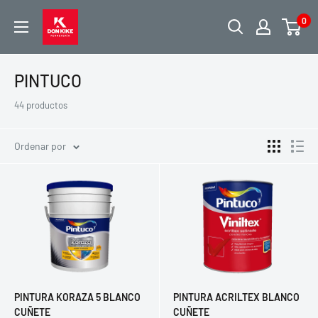
Ir
FERRETERIA
0
directamente
DON
al
KIKE
contenido
PINTUCO
44 productos
Ordenar por
PINTURA KORAZA 5 BLANCO
PINTURA ACRILTEX BLANCO
CUÑETE
CUÑETE