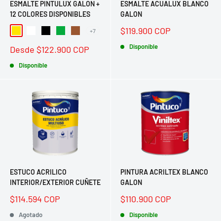
ESMALTE PINTULUX GALON +
ESMALTE ACUALUX BLANCO
12 COLORES DISPONIBLES
GALON
Precio
$119.900 COP
+7
Amarillo
Blanco
Negro
Verde Esmeralda
Caoba
de
venta
Disponible
Precio
Desde $122.900 COP
de
venta
Disponible
ESTUCO ACRILICO
PINTURA ACRILTEX BLANCO
INTERIOR/EXTERIOR CUÑETE
GALON
Precio
Precio
$114.594 COP
$110.900 COP
de
de
venta
Agotado
venta
Disponible