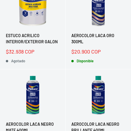
ESTUCO ACRILICO
AEROCOLOR LACA ORO
INTERIOR/EXTERIOR GALON
300ML
Precio
Precio
$32.938 COP
$20.900 COP
de
de
venta
Agotado
venta
Disponible
AEROCOLOR LACA NEGRO
AEROCOLOR LACA NEGRO
MATE 400ML
BRILLANTE 400ML