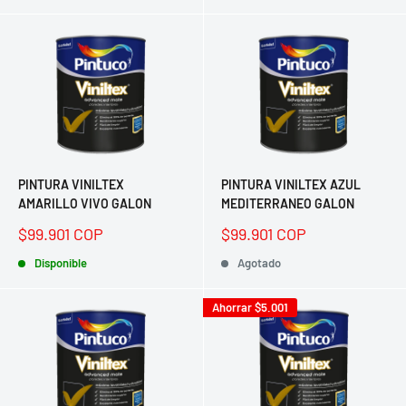
PINTURA VINILTEX
PINTURA VINILTEX AZUL
AMARILLO VIVO GALON
MEDITERRANEO GALON
Precio
Precio
$99.901 COP
$99.901 COP
de
de
venta
Disponible
venta
Agotado
Ahorrar
$5.001