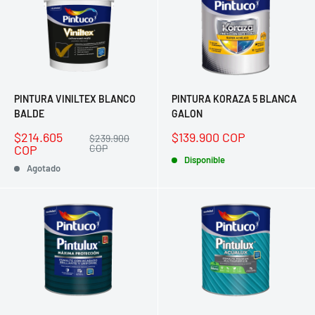
PINTURA VINILTEX BLANCO
PINTURA KORAZA 5 BLANCA
BALDE
GALON
Precio
Precio
$214.605
$139.900 COP
Precio
$239.900
de
habitual
de
COP
COP
venta
venta
Disponible
Agotado