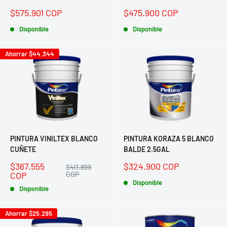
Precio
Precio
$575.901 COP
$475.900 COP
de
de
venta
Disponible
venta
Disponible
Ahorrar
$44.344
PINTURA VINILTEX BLANCO
PINTURA KORAZA 5 BLANCO
CUÑETE
BALDE 2.5GAL
Precio
Precio
$367.555
$324.900 COP
Precio
$411.899
de
habitual
de
COP
COP
venta
venta
Disponible
Disponible
Ahorrar
$25.295