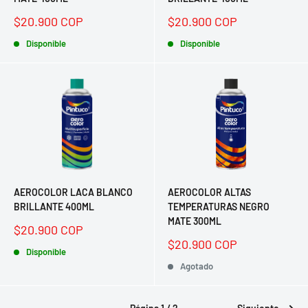
Precio
Precio
$20.900 COP
$20.900 COP
de
de
venta
Disponible
venta
Disponible
AEROCOLOR LACA BLANCO
AEROCOLOR ALTAS
BRILLANTE 400ML
TEMPERATURAS NEGRO
MATE 300ML
Precio
$20.900 COP
de
Precio
$20.900 COP
venta
Disponible
de
venta
Agotado