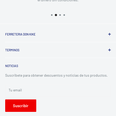
FERRETERIA DON KIKE
Somos una empresa dedicada a la comercializacion de
TERMINOS
productos para la construccion y ferreteria, ofreciendo
asesoria y calidad para satisfacer las necesidades de
Terminos del servicio
nuestros clientes.
NOTICIAS
Politica de reembolso
Politica de privacidad
Suscribete para obtener descuentos y noticias de tus productos.
Tu email
Suscribir