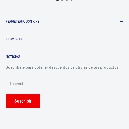
FERRETERIA DON KIKE
Somos una empresa dedicada a la comercializacion de
TERMINOS
productos para la construccion y ferreteria, ofreciendo
asesoria y calidad para satisfacer las necesidades de
Terminos del servicio
nuestros clientes.
NOTICIAS
Politica de reembolso
Politica de privacidad
Suscribete para obtener descuentos y noticias de tus productos.
Tu email
Suscribir