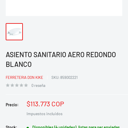
ASIENTO SANITARIO AERO REDONDO
BLANCO
FERRETERIA DON KIKE
SKU:
859002221
0 reseña
Precio
$113.773 COP
Precio:
de
Impuestos incluidos
venta
Stock:
Disponibles (4 unidades), listas para ser enviadas