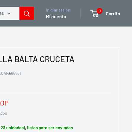
Iniciar sesión
0
as
Carrito
Mi cuenta
LLA BALTA CRUCETA
U:
414565551
COP
idos
(23 unidades), listas para ser enviadas