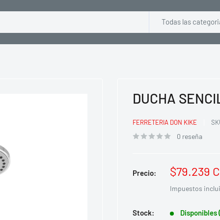
Todas las categori
DUCHA SENCI
FERRETERIA DON KIKE
SK
0 reseña
Precio
$79.239 
Precio:
de
Impuestos inclu
venta
Stock:
Disponibles 