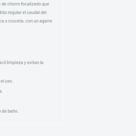
 de chorro focalizado que
ás regular el caudal del
ca o cruceta, con un agarre
il limpieza y evitan la
el uso.
a.
o de baño.