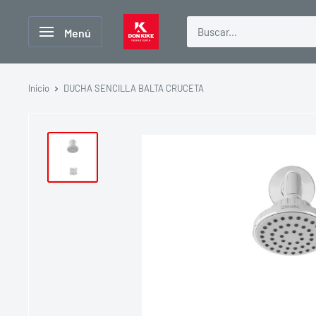
Ir
FERRETERIA
directamente
Menú
DON
al
KIKE
contenido
Inicio
DUCHA SENCILLA BALTA CRUCETA