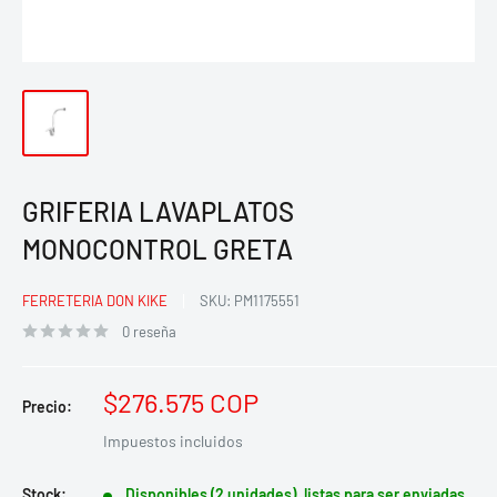
GRIFERIA LAVAPLATOS
MONOCONTROL GRETA
FERRETERIA DON KIKE
SKU:
PM1175551
0 reseña
Precio
$276.575 COP
Precio:
de
Impuestos incluidos
venta
Stock:
Disponibles (2 unidades), listas para ser enviadas