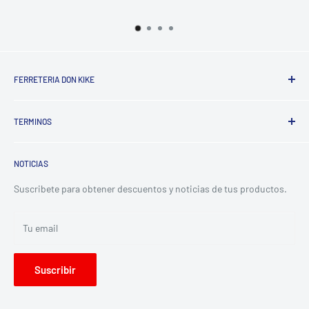
FERRETERIA DON KIKE
Somos una empresa dedicada a la comercializacion de
TERMINOS
productos para la construccion y ferreteria, ofreciendo
asesoria y calidad para satisfacer las necesidades de
Terminos del servicio
nuestros clientes.
NOTICIAS
Politica de reembolso
Politica de privacidad
Suscribete para obtener descuentos y noticias de tus productos.
Tu email
Suscribir