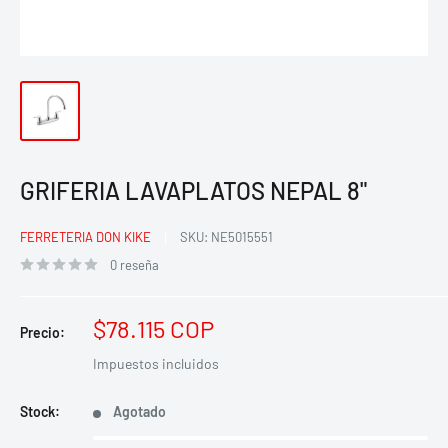
GRIFERIA LAVAPLATOS NEPAL 8"
FERRETERIA DON KIKE
SKU:
NE5015551
0 reseña
Precio
$78.115 COP
Precio:
de
Impuestos incluidos
venta
Stock:
Agotado