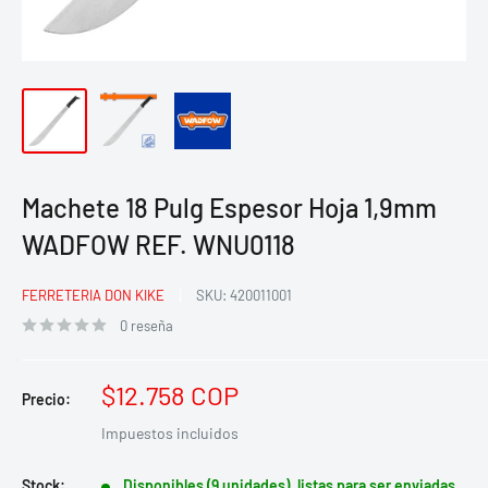
Machete 18 Pulg Espesor Hoja 1,9mm
WADFOW REF. WNU0118
FERRETERIA DON KIKE
SKU:
420011001
0 reseña
Precio
$12.758 COP
Precio:
de
Impuestos incluidos
venta
Stock:
Disponibles (9 unidades), listas para ser enviadas