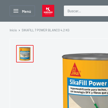
Ir
FERRETERIA
directamente
Menú
DON
al
KIKE
contenido
Inicio
SIKAFILL 7 POWER BLANCO 4.2 KG