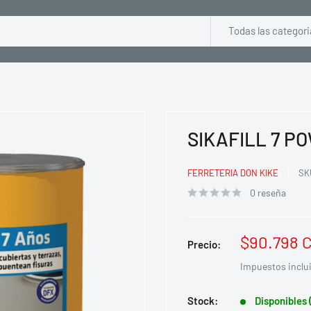
Todas las categori
SIKAFILL 7 P
FERRETERIA DON KIKE
SK
0 reseña
Precio
$90.798 
Precio:
de
Impuestos inclu
venta
Stock:
Disponibles 