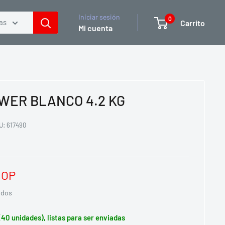
Iniciar sesión
0
as
Carrito
Mi cuenta
OWER BLANCO 4.2 KG
U:
617490
COP
idos
(40 unidades), listas para ser enviadas